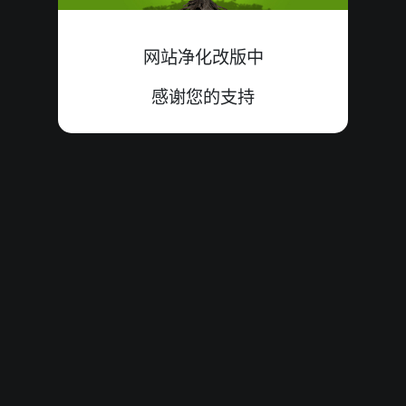
9+6+9=24
17
大
双
4+6+7=17
网站净化改版中
14
大
单
7+4+3=14
感谢您的支持
20
大
双
4+7+9=20
10
大
双
6+4+0=10
22
大
单
6+7+9=22
08
小
单
6+0+2=08
13
小
单
7+1+5=13
18
大
双
8+8+2=18