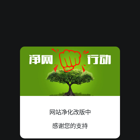
3467071
13
小
中
9+4+0=13
3467070
07
大
错
0+2+5=07
3467069
14
小
错
4+1+9=14
3467068
16
大
中
2+7+7=16
3467067
18
小
错
7+8+3=18
3467066
14
大
中
7+3+4=14
3467065
16
小
错
2+9+5=16
网站净化改版中
3467064
20
大
中
7+9+4=20
感谢您的支持
3467063
20
小
错
7+9+4=20