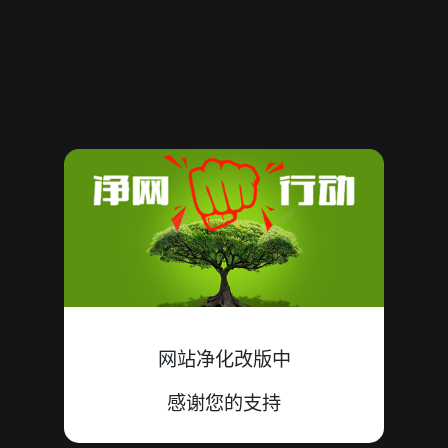
3466488
16
双
中
6+9+1=16
3466487
19
单
中
9+3+7=19
3466486
09
单
中
2+7+0=09
3466485
21
大
中
5+9+7=21
3466484
11
小
中
2+5+4=11
3466483
18
单
错
8+3+7=18
3466482
17
小
错
5+5+7=17
网站净化改版中
3466481
11
大
错
3+6+2=11
感谢您的支持
3466480
18
大
中
2+8+8=18