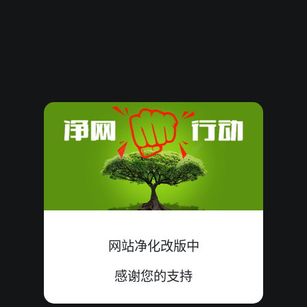
61758
12
大
错
3+5+4=12
61757
12
小
中
5+1+6=12
61756
18
小
错
6+5+7=18
61755
00
大
错
0+0+0=00
61754
09
小
中
4+5+0=09
61753
17
小
错
6+8+3=17
61752
21
小
错
9+9+3=21
网站净化改版中
61751
14
小
错
6+1+7=14
感谢您的支持
61750
04
小
中
0+1+3=04